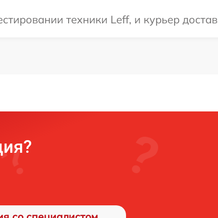
тировании техники Leff, и курьер достав
ция?
ия со специалистом