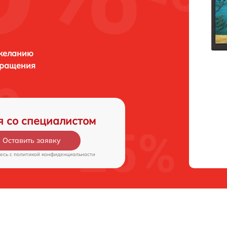
 желанию
бращения
я со специалистом
Оставить заявку
есь c
политикой конфиденциальности