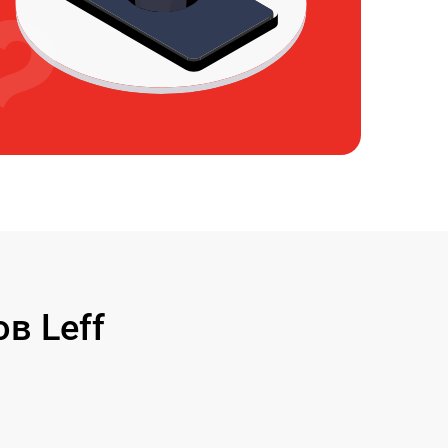
в Leff