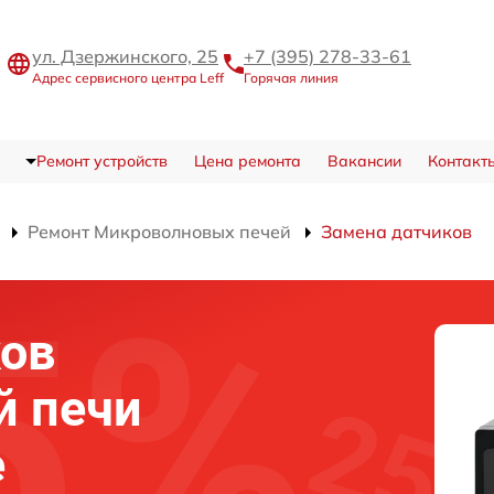
ул. Дзержинского, 25
+7 (395) 278-33-61
Адрес сервисного центра Leff
Горячая линия
Ремонт устройств
Цена ремонта
Вакансии
Контакт
Ремонт Микроволновых печей
Замена датчиков
ков
й печи
е