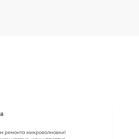
ай
ом ремонта микроволновки!
шем уровне, цены приятно