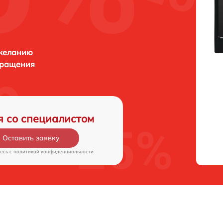
 желанию
бращения
я со специалистом
Оставить заявку
есь c
политикой конфиденциальности