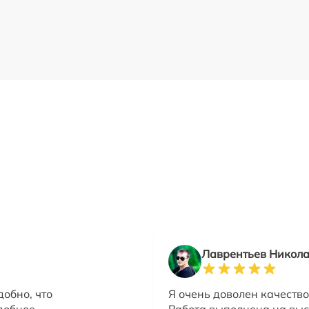
Лаврентьев Никол
обно, что
Я очень доволен качеств
добное
Работа выполнена на выс