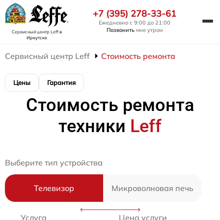
+7 (395) 278-33-61
Ежедневно с 9:00 до 21:00
Позвонить
мне утром
Сервисный центр Leff
в
Иркутске
Сервисный центр Leff
Стоимость ремонта
Цены
Гарантия
Стоимость ремонта
техники
Leff
Выберите тип устройства
Телевизор
Микроволновая печь
Услуга
Цена услуги